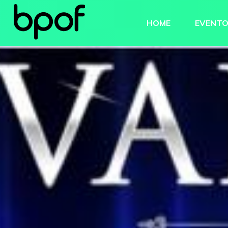
HOME
EVENT