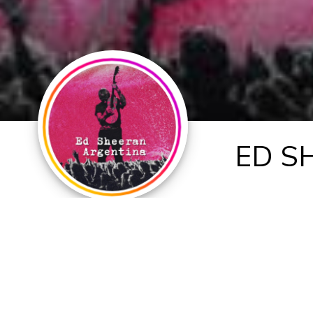
ED S
🎤 Ed Sheeran en Argent
📅 29 de noviembre de 2026